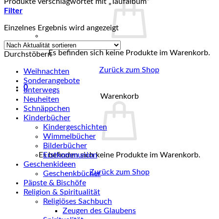
Produkte verschlagwortet mit „Taufalbum“
Filter
Einzelnes Ergebnis wird angezeigt
Es befinden sich keine Produkte im Warenkorb.
Durchstöbern
Zurück zum Shop
Weihnachten
Sonderangebote
0
unterwegs
Warenkorb
Neuheiten
Schnäppchen
Kinderbücher
Kindergeschichten
Wimmelbücher
Bilderbücher
Es befinden sich keine Produkte im Warenkorb.
Erstkommunion
Geschenkideen
Zurück zum Shop
Geschenkbücher
Päpste & Bischöfe
Religion & Spiritualität
Religiöses Sachbuch
Zeugen des Glaubens