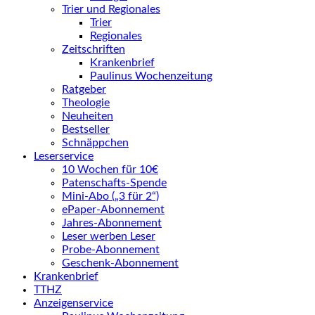
Trier und Regionales
Trier
Regionales
Zeitschriften
Krankenbrief
Paulinus Wochenzeitung
Ratgeber
Theologie
Neuheiten
Bestseller
Schnäppchen
Leserservice
10 Wochen für 10€
Patenschafts-Spende
Mini-Abo („3 für 2“)
ePaper-Abonnement
Jahres-Abonnement
Leser werben Leser
Probe-Abonnement
Geschenk-Abonnement
Krankenbrief
TTHZ
Anzeigenservice