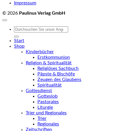
Impressum
© 2026
Paulinus Verlag GmbH
Suchen
nach:
Start
Shop
Kinderbücher
Erstkommunion
Religion & Spiritualität
Religiöses Sachbuch
Päpste & Bischöfe
Zeugen des Glaubens
Spiritualität
Gottesdienst
Gotteslob
Pastorales
Liturgie
Trier und Regionales
Trier
Regionales
Zeitschriften