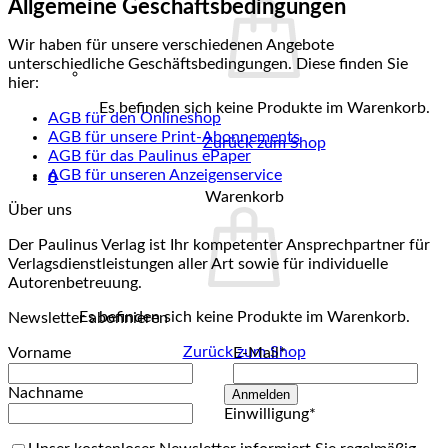
Allgemeine Geschäftsbedingungen
Wir haben für unsere verschiedenen Angebote
unterschiedliche Geschäftsbedingungen. Diese finden Sie
hier:
Es befinden sich keine Produkte im Warenkorb.
AGB für den Onlineshop
AGB für unsere Print-Abonnements
Zurück zum Shop
AGB für das Paulinus ePaper
AGB für unseren Anzeigenservice
0
Warenkorb
Über uns
Der Paulinus Verlag ist Ihr kompetenter Ansprechpartner für
Verlagsdienstleistungen aller Art sowie für individuelle
Autorenbetreuung.
Es befinden sich keine Produkte im Warenkorb.
Newsletter abonnieren
Zurück zum Shop
Vorname
E-Mail*
Nachname
Anmelden
Einwilligung*